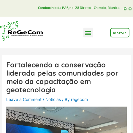
Skip
Post
T
L
Condominio da PAF, no. 28 Direito – Chimoio, Manica
w
i
to
navigation
i
n
t
k
t
e
e
d
content
r
i
n
Menu
MozSic
Fortalecendo a conservação
liderada pelas comunidades por
meio da capacitação em
geotecnologia
Leave a Comment
/
Notícias
/ By
regecom