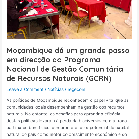
em
direcção
ao
Programa
Nacional
de
Gestão
Moçambique dá um grande passo
Comunitária
em direcção ao Programa
de
Recursos
Nacional de Gestão Comunitária
Naturais
de Recursos Naturais (GCRN)
(GCRN)
Leave a Comment
/
Notícias
/
regecom
As políticas de Moçambique reconhecem o papel vital que as
comunidades locais desempenham na gestão dos recursos
naturais. No entanto, os desafios para garantir a eficácia
destas políticas levaram à perda da biodiversidade e à fraca
partilha de benefícios, comprometendo o potencial do capital
natural do país como motor do crescimento económico e do